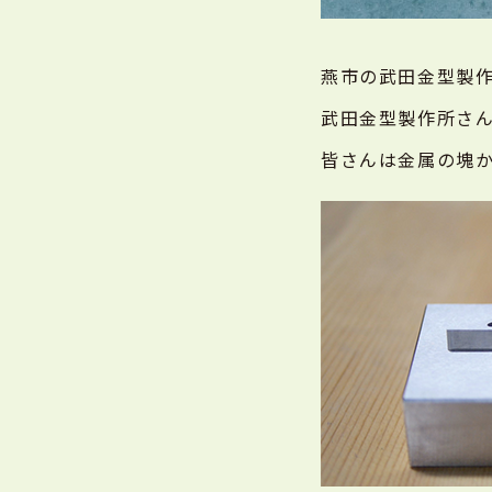
燕市の武田金型製作所
武田金型製作所さ
皆さんは金属の塊